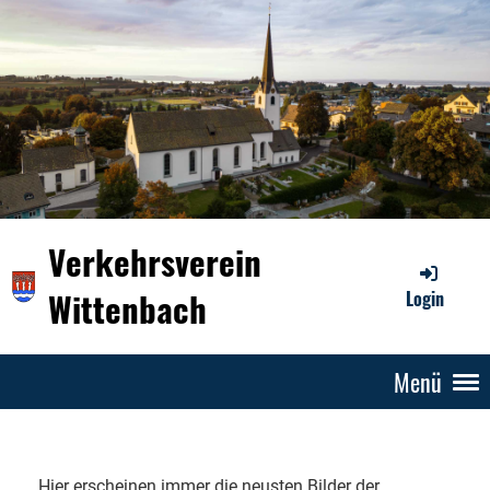
Verkehrsverein
Wittenbach
Login
Menü
Hier erscheinen immer die neusten Bilder der